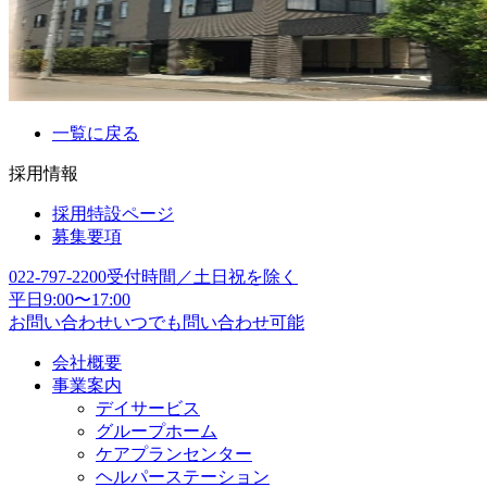
一覧に戻る
採用情報
採用特設ページ
募集要項
022-797-2200
受付時間／土日祝を除く
平日9:00〜17:00
お問い合わせ
いつでも問い合わせ可能
会社概要
事業案内
デイサービス
グループホーム
ケアプランセンター
ヘルパーステーション